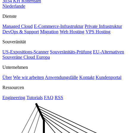
3034 KH Rotterdam
Niederlande
Dienste
Managed Cloud
E-Commerce-Infrastruktur
Private Infrastruktur
DevOps & Support
Migration
Web Hosting
VPS Hosting
Souveränität
US-Expositions-Scanner
Souveränitäts-Prüfung
EU-Alternativen
Souveräne Cloud Europa
Unternehmen
Über
Wie wir arbeiten
Anwendungsfälle
Kontakt
Kundenportal
Ressourcen
Engineering
Tutorials
FAQ
RSS