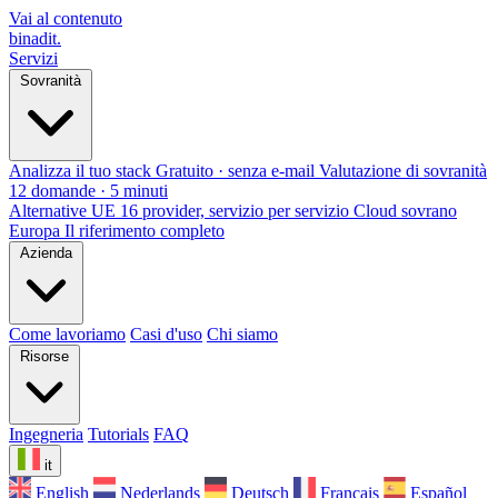
Vai al contenuto
binadit
.
Servizi
Sovranità
Analizza il tuo stack
Gratuito · senza e-mail
Valutazione di sovranità
12 domande · 5 minuti
Alternative UE
16 provider, servizio per servizio
Cloud sovrano
Europa
Il riferimento completo
Azienda
Come lavoriamo
Casi d'uso
Chi siamo
Risorse
Ingegneria
Tutorials
FAQ
it
English
Nederlands
Deutsch
Français
Español