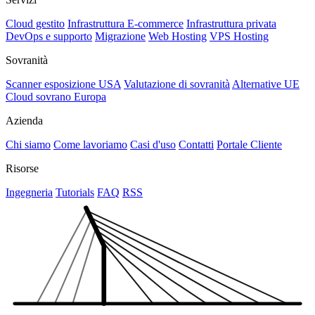
Cloud gestito
Infrastruttura E-commerce
Infrastruttura privata
DevOps e supporto
Migrazione
Web Hosting
VPS Hosting
Sovranità
Scanner esposizione USA
Valutazione di sovranità
Alternative UE
Cloud sovrano Europa
Azienda
Chi siamo
Come lavoriamo
Casi d'uso
Contatti
Portale Cliente
Risorse
Ingegneria
Tutorials
FAQ
RSS