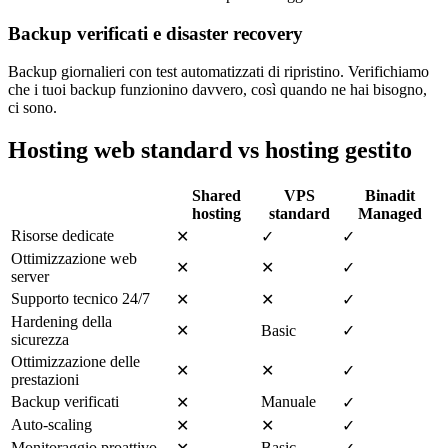
Backup verificati e disaster recovery
Backup giornalieri con test automatizzati di ripristino. Verifichiamo
che i tuoi backup funzionino davvero, così quando ne hai bisogno,
ci sono.
Hosting web standard vs hosting gestito
Shared
VPS
Binadit
hosting
standard
Managed
Risorse dedicate
✕
✓
✓
Ottimizzazione web
✕
✕
✓
server
Supporto tecnico 24/7
✕
✕
✓
Hardening della
✕
Basic
✓
sicurezza
Ottimizzazione delle
✕
✕
✓
prestazioni
Backup verificati
Manuale
✕
✓
Auto-scaling
✕
✕
✓
Monitoraggio proattivo
Basic