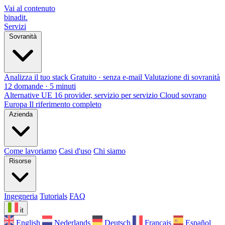
Vai al contenuto
binadit
.
Servizi
Sovranità
Analizza il tuo stack
Gratuito · senza e-mail
Valutazione di sovranità
12 domande · 5 minuti
Alternative UE
16 provider, servizio per servizio
Cloud sovrano
Europa
Il riferimento completo
Azienda
Come lavoriamo
Casi d'uso
Chi siamo
Risorse
Ingegneria
Tutorials
FAQ
it
English
Nederlands
Deutsch
Français
Español